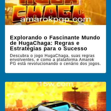
Explorando o Fascinante Mundo
de HugaChaga: Regras e
Estratégias para o Sucesso
Descubra o jogo HugaChaga, suas regras
envolventes, e como a plataforma Amarok
PG está revolucionando o cenário dos jogos.