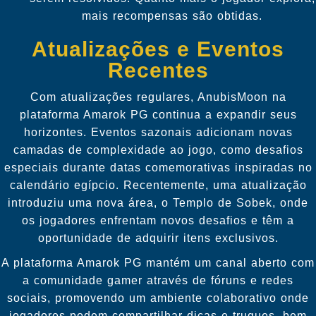
mais recompensas são obtidas.
Atualizações e Eventos
Recentes
Com atualizações regulares, AnubisMoon na
plataforma Amarok PG continua a expandir seus
horizontes. Eventos sazonais adicionam novas
camadas de complexidade ao jogo, como desafios
especiais durante datas comemorativas inspiradas no
calendário egípcio. Recentemente, uma atualização
introduziu uma nova área, o Templo de Sobek, onde
os jogadores enfrentam novos desafios e têm a
oportunidade de adquirir itens exclusivos.
A plataforma Amarok PG mantém um canal aberto com
a comunidade gamer através de fóruns e redes
sociais, promovendo um ambiente colaborativo onde
jogadores podem compartilhar dicas e truques, bem