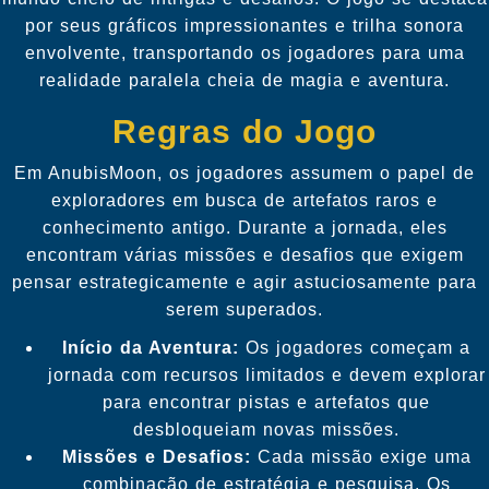
por seus gráficos impressionantes e trilha sonora
envolvente, transportando os jogadores para uma
realidade paralela cheia de magia e aventura.
Regras do Jogo
Em AnubisMoon, os jogadores assumem o papel de
exploradores em busca de artefatos raros e
conhecimento antigo. Durante a jornada, eles
encontram várias missões e desafios que exigem
pensar estrategicamente e agir astuciosamente para
serem superados.
Início da Aventura:
Os jogadores começam a
jornada com recursos limitados e devem explorar
para encontrar pistas e artefatos que
desbloqueiam novas missões.
Missões e Desafios:
Cada missão exige uma
combinação de estratégia e pesquisa. Os