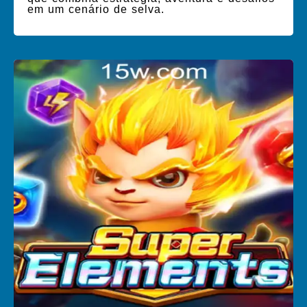
em um cenário de selva.