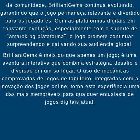
da comunidade, BrilliantGems continua evoluindo,
garantindo que o jogo permaneça relevante e divertido
para os jogadores. Com as plataformas digitais em
constante evolução, especialmente com o suporte de
"amarok pg plataforma", o jogo promete continuar
surpreendendo e cativando sua audiência global.
BrilliantGems é mais do que apenas um jogo; é uma
aventura interativa que combina estratégia, desafio e
diversão em um só lugar. O uso de mecânicas
comprovadas de jogos de tabuleiro, integradas com a
inovação dos jogos online, torna esta experiência uma
das mais memoráveis para qualquer entusiasta de
jogos digitais atual.