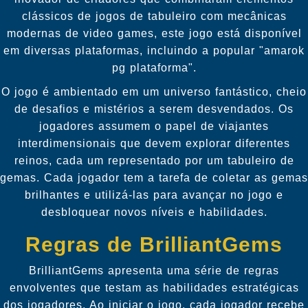
clássicos de jogos de tabuleiro com mecânicas
modernas de video games, este jogo está disponível
em diversas plataformas, incluindo a popular "amarok
pg plataforma".
O jogo é ambientado em um universo fantástico, cheio
de desafios e mistérios a serem desvendados. Os
jogadores assumem o papel de viajantes
interdimensionais que devem explorar diferentes
reinos, cada um representado por um tabuleiro de
gemas. Cada jogador tem a tarefa de coletar as gemas
brilhantes e utilizá-las para avançar no jogo e
desbloquear novos níveis e habilidades.
Regras de BrilliantGems
BrilliantGems apresenta uma série de regras
envolventes que testam as habilidades estratégicas
dos jogadores. Ao iniciar o jogo, cada jogador recebe