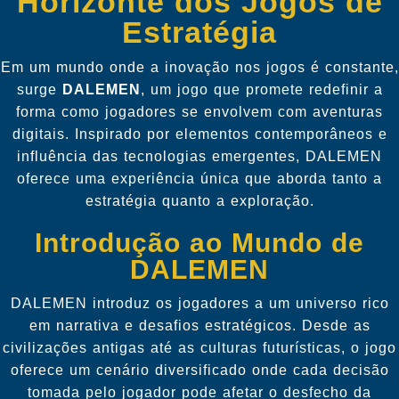
Horizonte dos Jogos de
Estratégia
Em um mundo onde a inovação nos jogos é constante,
surge
DALEMEN
, um jogo que promete redefinir a
forma como jogadores se envolvem com aventuras
digitais. Inspirado por elementos contemporâneos e
influência das tecnologias emergentes, DALEMEN
oferece uma experiência única que aborda tanto a
estratégia quanto a exploração.
Introdução ao Mundo de
DALEMEN
DALEMEN introduz os jogadores a um universo rico
em narrativa e desafios estratégicos. Desde as
civilizações antigas até as culturas futurísticas, o jogo
oferece um cenário diversificado onde cada decisão
tomada pelo jogador pode afetar o desfecho da