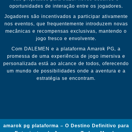
oportunidades de interação entre os jogadores.
Jogadores são incentivados a participar ativamente
nos eventos, que frequentemente introduzem novas
mecânicas e recompensas exclusivas, mantendo o
jogo fresco e envolvente.
Com DALEMEN e a plataforma Amarok PG, a
promessa de uma experiência de jogo imersiva e
personalizada está ao alcance de todos, oferecendo
um mundo de possibilidades onde a aventura e a
estratégia se encontram.
amarok pg plataforma – O Destino Definitivo para