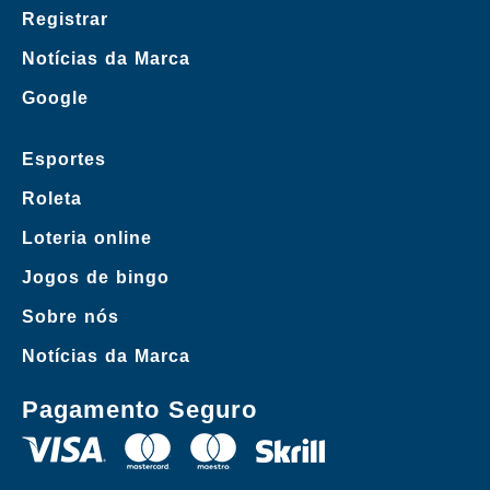
Registrar
Notícias da Marca
Google
Esportes
Roleta
Loteria online
Jogos de bingo
Sobre nós
Notícias da Marca
Pagamento Seguro